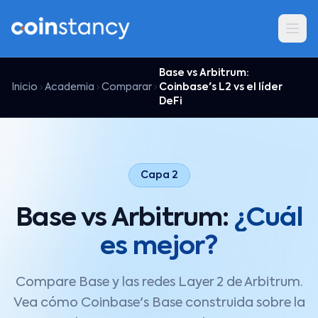
Base vs Arbitrum:
Inicio
Academia
Comparar
Coinbase's L2 vs el líder
DeFi
Capa 2
Base vs Arbitrum:
¿Cuál
es mejor?
Compare Base y las redes Layer 2 de Arbitrum.
Vea cómo Coinbase's Base construida sobre la