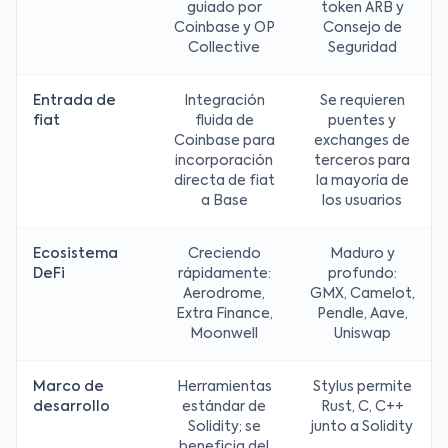
guiado por
token ARB y
Coinbase y OP
Consejo de
Collective
Seguridad
Entrada de
Integración
Se requieren
fiat
fluida de
puentes y
Coinbase para
exchanges de
incorporación
terceros para
directa de fiat
la mayoría de
a Base
los usuarios
Ecosistema
Creciendo
Maduro y
DeFi
rápidamente:
profundo:
Aerodrome,
GMX, Camelot,
Extra Finance,
Pendle, Aave,
Moonwell
Uniswap
Marco de
Herramientas
Stylus permite
desarrollo
estándar de
Rust, C, C++
Solidity; se
junto a Solidity
beneficia del