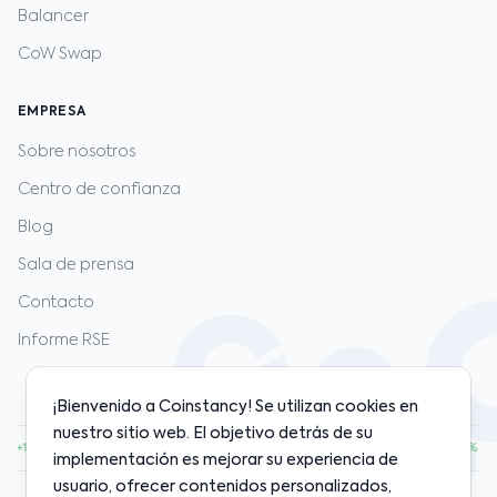
Balancer
CoW Swap
EMPRESA
Sobre nosotros
Centro de confianza
Blog
Sala de prensa
Contacto
Informe RSE
¡Bienvenido a Coinstancy! Se utilizan cookies en
nuestro sitio web. El objetivo detrás de su
00
·
ETH
$1,920.00
·
SOL
$128.00
·
BNB
$598.00
·
+1.20%
+0.80%
+2.10%
+0.50%
implementación es mejorar su experiencia de
usuario, ofrecer contenidos personalizados,