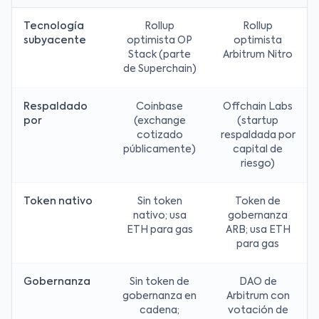
Tecnología
Rollup
Rollup
subyacente
optimista OP
optimista
Stack (parte
Arbitrum Nitro
de Superchain)
Respaldado
Coinbase
Offchain Labs
por
(exchange
(startup
cotizado
respaldada por
públicamente)
capital de
riesgo)
Token nativo
Sin token
Token de
nativo; usa
gobernanza
ETH para gas
ARB; usa ETH
para gas
Gobernanza
Sin token de
DAO de
gobernanza en
Arbitrum con
cadena;
votación de