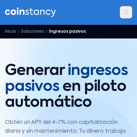
Inicio
Soluciones
Ingresos pasivos
Generar
ingresos
pasivos
en piloto
automático
Obtén un APY del 4-7% con capitalización
diaria y sin mantenimiento. Tu dinero trabaja