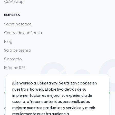
CoW Swap
EMPRESA
Sobre nosotros
Centro de confianza
Blog
Sala de prensa
Contacto
Informe RSE
¡Bienvenido a Coinstancy! Se utilizan cookies en
nuestro sitio web. El objetivo detrás de su
00
·
ETH
$1,920.00
·
SOL
$128.00
·
BNB
$598.00
·
+1.20%
+0.80%
+2.10%
+0.50%
implementación es mejorar su experiencia de
usuario, ofrecer contenidos personalizados,
mejorar nuestros productos y servicios y medir
© 2020-2026 Coinstancy. Todos los derechos reservados.
regularmente nuestra audiencia.