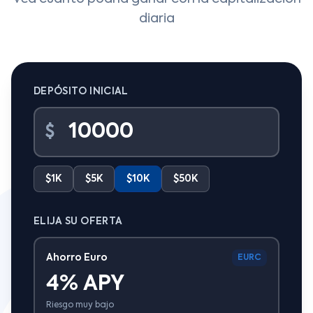
diaria
DEPÓSITO INICIAL
$
$1K
$5K
$10K
$50K
ELIJA SU OFERTA
Ahorro Euro
EURC
4% APY
Riesgo muy bajo