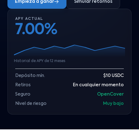
Empieza a ganar
Simular retornos
APY ACTUAL
7.00%
Historial de APY de 12 meses
Depósito mín.
$10 USDC
Retiros
En cualquier momento
Seguro
OpenCover
Nivel de riesgo
Muy bajo