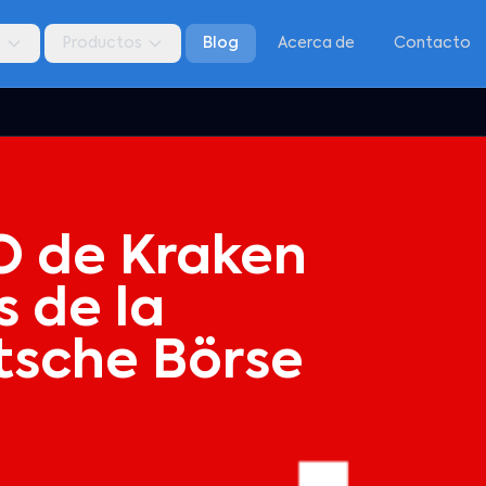
s
Productos
Blog
Acerca de
Contacto
O de Kraken
 de la
tsche Börse