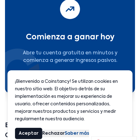
Comienza a ganar hoy
Abre tu cuenta gratuita en minutos y
comienza a generar ingresos pasivos.
Comenzar →
¡Bienvenido a Coinstancy! Se utilizan cookies en
nuestro sitio web. El objetivo detrás de su
implementación es mejorar su experiencia de
usuario, ofrecer contenidos personalizados,
mejorar nuestros productos y servicios y medir
regularmente nuestra audiencia.
Bittensor cae después de la salida de
Aceptar
Rechazar
Saber más
Covenant AI