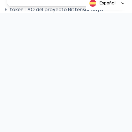
Español
El token TAO del proyecto Bittensor cayó
recientemente alrededor de un 27%, resaltando la
volatilidad continua de los activos vinculados a la
infraestructura de inteligencia artificial
descentralizada. La corrección sigue a un período
de rápido crecimiento impulsado por el creciente
interés en sistemas híbridos blockchain‑IA.