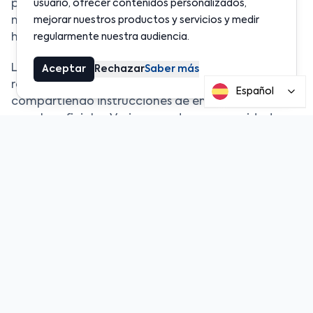
pérdidas estimadas ya superan los cientos de
usuario, ofrecer contenidos personalizados,
millones de dólares, aunque la cifra exacta aún no
mejorar nuestros productos y servicios y medir
ha sido confirmada.
regularmente nuestra audiencia.
Los equipos técnicos de Balancer’s respondieron
Aceptar
Rechazar
Saber más
rápidamente pausando ciertas funciones y
Español
compartiendo instrucciones de emergencia en sus
canales oficiales. Varios expertos en seguridad
blockchain transmitieron la alerta, enfatizando
que los usuarios no deben interactuar con ningún
contrato de Balancer hasta que el problema se
resuelva.
Este incidente destaca la fragilidad continua de
DeFi ante vulnerabilidades de código y la creciente
complejidad de los contratos inteligentes
interconectados. A pesar de ser considerado un
actor importante y auditado en el sector, Balancer
ahora se une a la lista de protocolos