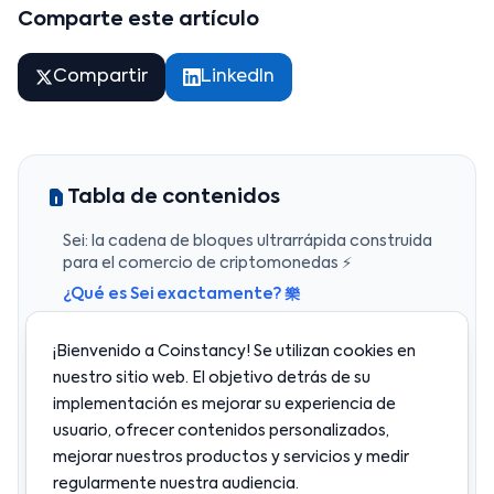
Comparte este artículo
Compartir
LinkedIn
Tabla de contenidos
Sei: la cadena de bloques ultrarrápida construida
para el comercio de criptomonedas ⚡
¿Qué es Sei exactamente? 樂
Una cadena de bloques construida como un
intercambio 
¡Bienvenido a Coinstancy! Se utilizan cookies en
¿Para qué se utiliza el token SEI? 
nuestro sitio web. El objetivo detrás de su
implementación es mejorar su experiencia de
Un ecosistema en crecimiento 
usuario, ofrecer contenidos personalizados,
¿Por qué importa? 
mejorar nuestros productos y servicios y medir
Coinstancy’s opinión 吝
regularmente nuestra audiencia.