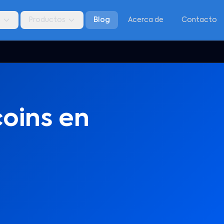
s
Productos
Blog
Acerca de
Contacto
oins en